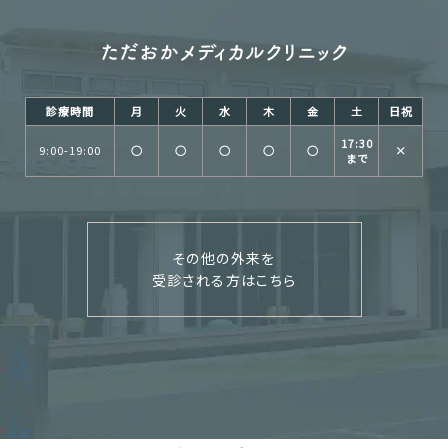
診療時間
月
火
水
木
金
土
日祝
17:30
9:00-19:00
○
○
○
○
○
×
まで
その他の外来を
受診される方はこちら