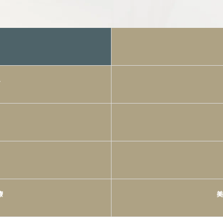
み
療
美