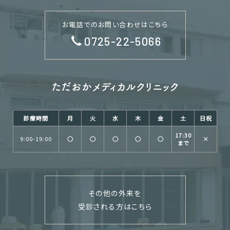
お電話でのお問い合わせはこちら
0725-22-5066
診療時間
月
火
水
木
金
土
日祝
17:30
9:00-19:00
○
○
○
○
○
×
まで
その他の外来を
受診される方はこちら