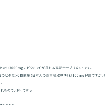
1包あたり3000mgのビタミンCが摂れる高配合サプリメントです。
日のビタミンC摂取量（日本人の食事摂取基準）は100mg程度ですが、
。
れるので、便利です☺️